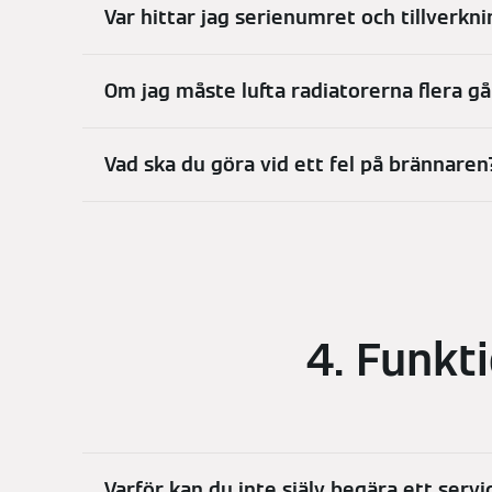
Var hittar jag serienumret och tillverk
Om jag måste lufta radiatorerna flera gå
Vad ska du göra vid ett fel på brännaren
4. Funkt
Varför kan du inte själv begära ett ser