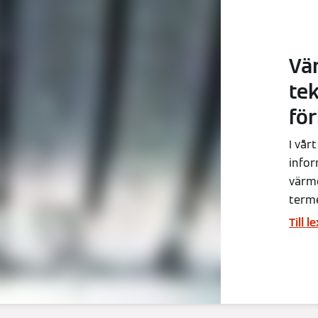
Vä
te
fö
I vår
infor
värm
terme
Till 