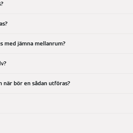
s?
as?
pas med jämna mellanrum?
lv?
h när bör en sådan utföras?