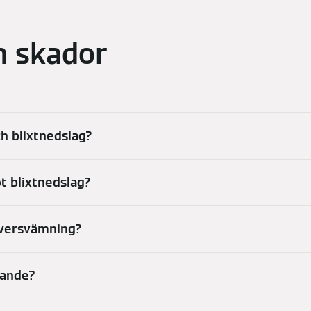
ch skador
h blixtnedslag?
 blixtnedslag?
översvämning?
lande?