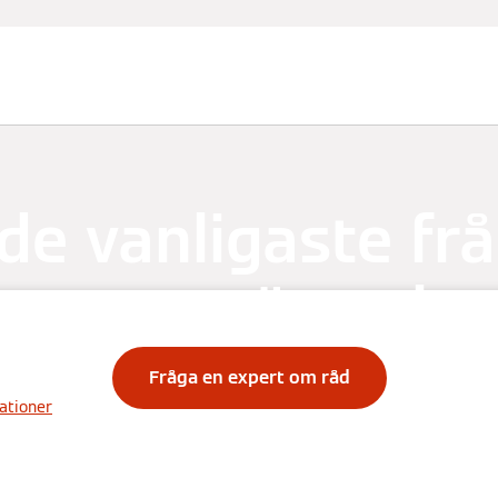
odukt
 de vanligaste fr
om uppvärmnin
Fråga en expert om råd
ationer