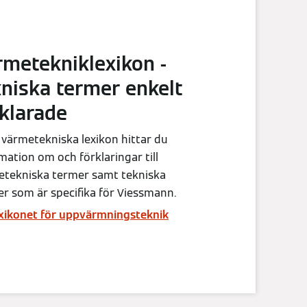
rmetekniklexikon -
kniska termer enkelt
rklarade
t värmetekniska lexikon hittar du
mation om och förklaringar till
etekniska termer samt tekniska
r som är specifika för Viessmann.
lexikonet för uppvärmningsteknik