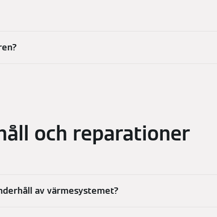
ren?
håll och reparationer
underhåll av värmesystemet?