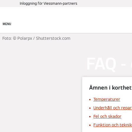
Inloggning för Viessmann-partners
Produkter
Hitta rätt pr
MENU
Foto: © Polarpx / Shutterstock.com
FAQ -
Ämnen i korthet
Temperaturer
Underhåll och repar
Fel och skador
Funktion och teknik