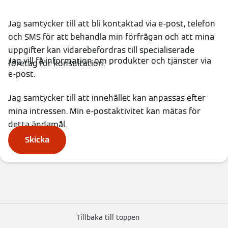
Jag samtycker till att bli kontaktad via e-post, telefon
och SMS för att behandla min förfrågan och att mina
uppgifter kan vidarebefordras till specialiserade
Jag vill få information om produkter och tjänster via
företag för konsultation.
e-post.
Jag samtycker till att innehållet kan anpassas efter
mina intressen. Min e-postaktivitet kan mätas för
detta ändamål.
Skicka
Tillbaka till toppen