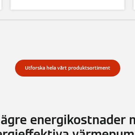
Utforska hela vårt produktsortiment
lägre energikostnader
ergieffektiva värmepum