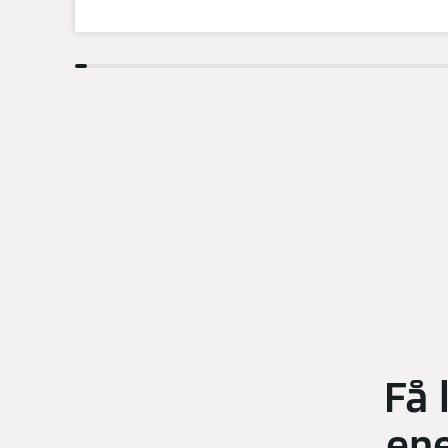
Få 
en