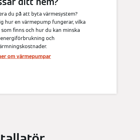
ssar ditt hem?
era du på att byta värmesystem?
ig hur en värmepump fungerar, vilka
 som finns och hur du kan minska
 energiförbrukning och
ärmningskostnader.
mer om värmepumpar
tallatör