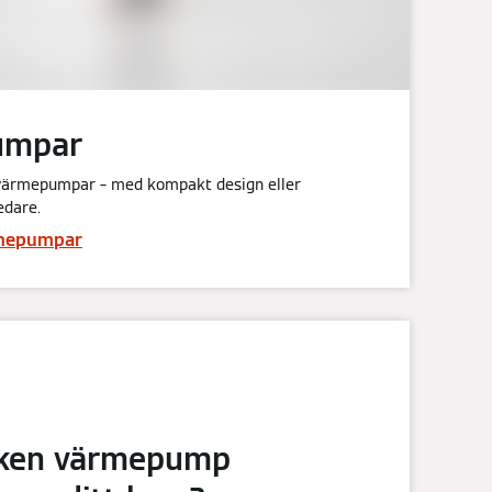
umpar
värmepumpar – med kompakt design eller
edare.
rmepumpar
lken värmepump