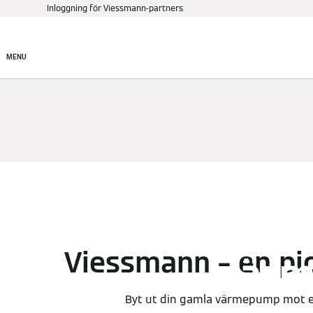
Inloggning för Viessmann-partners
Produkter
Hitta rätt pr
MENU
Smar
Viessmann – en pi
värm
Byt ut din gamla värmepump mot e