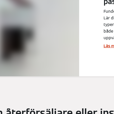
pa
Fund
Lär d
typer
både
uppv
Läs 
n återförsäljare eller ins