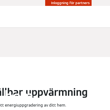
Inloggning för partners
säkra
ållbar uppvärmning
t hem
t energiuppgradering av ditt hem.