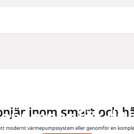
odukt
ta och framtids
onjär inom smart och h
epumpar för dit
tt modernt värmepumpssystem eller genomför en komplet