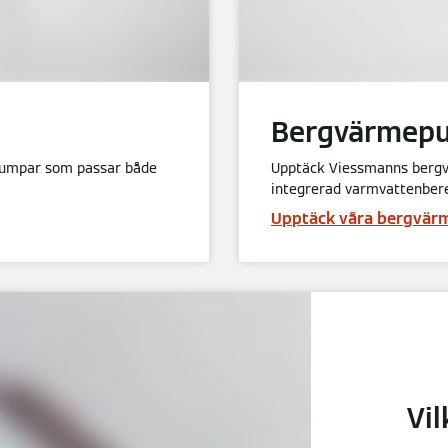
Bergvärmep
pumpar som passar både
Upptäck Viessmanns berg
integrerad varmvattenber
Upptäck våra bergvä
Vi