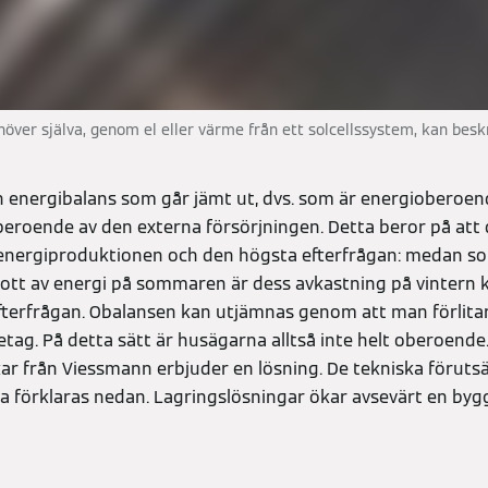
över själva, genom el eller värme från ett solcellssystem, kan bes
energibalans som går jämt ut, dvs. som är energioberoend
beroende av den externa försörjningen. Detta beror på att 
energiproduktionen och den högsta efterfrågan: medan so
ott av energi på sommaren är dess avkastning på vintern kn
terfrågan. Obalansen kan utjämnas genom att man förlitar
tag. På detta sätt är husägarna alltså inte helt oberoende
ar
från Viessmann erbjuder en lösning. De tekniska föruts
 förklaras nedan. Lagringslösningar ökar avsevärt en by