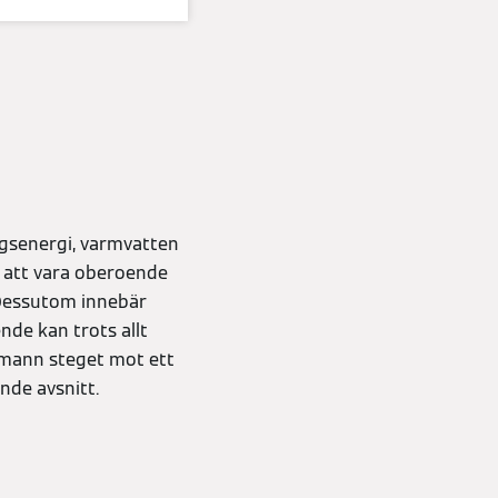
gsenergi, varmvatten
a att vara oberoende
 Dessutom innebär
nde kan trots allt
smann steget mot ett
nde avsnitt.