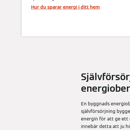
Hur du sparar energi i ditt hem
Självförsör
energiobe
En byggnads energiobe
självförsörjning bygg
energin för att ge et
innebär detta att ju h