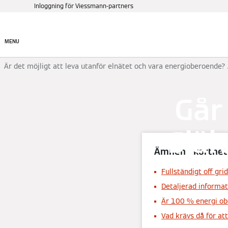
Inloggning för Viessmann-partners
Produkter
Hitta rätt pr
MENU
Är det möjligt att leva utanför elnätet och vara energioberoende? 
Går 
Själ
Ämnen i korthet
Fullständigt off gr
Detaljerad informat
Är 100 % energi ob
Vad krävs då för att