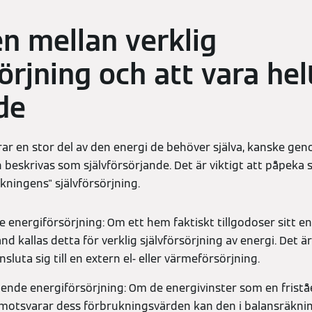
en mellan verklig
örjning och att vara hel
de
r en stor del av den energi de behöver själva, kanske geno
n beskrivas som självförsörjande. Det är viktigt att påpeka 
äkningens" självförsörjning.
e energiförsörjning: Om ett hem faktiskt tillgodoser sitt e
nd kallas detta för verklig självförsörjning av energi. Det ä
sluta sig till en extern el- eller värmeförsörjning.
ående energiförsörjning: Om de energivinster som en frist
r motsvarar dess förbrukningsvärden kan den i balansräkn