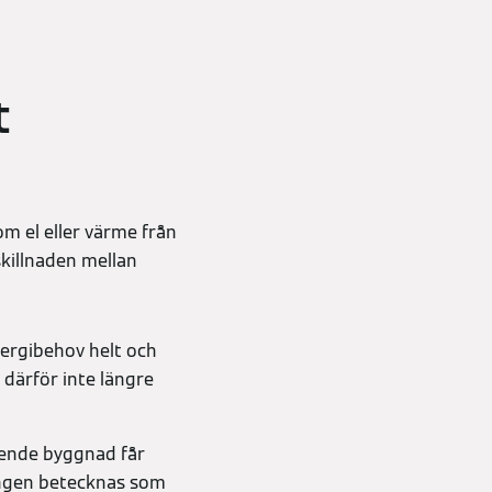
t
m el eller värme från
skillnaden mellan
nergibehov helt och
r därför inte längre
ående byggnad får
ingen betecknas som