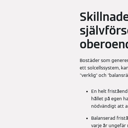
Skillnad
självförs
oberoen
Bostäder som generera
ett solcellssystem, ka
"verklig" och "balansr
En helt friståend
hållet på egen ha
nödvändigt att an
Balanserad frist
varje år ungefä