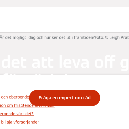
odukt
Är det möjligt idag och hur ser det ut i framtiden?Foto: © Leigh Pra
det att leva off 
vförsörjning av e
id och oberoende - vad innebär det?
Fråga en expert om råd
ion om fristående leveranser
eroende värt det?
 bli självförsörjande?