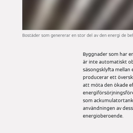
Bostäder som genererar en stor del av den energi de beh
Byggnader som har en 
är inte automatiskt o
säsongsklyfta mellan 
producerar ett översk
att möta den ökade ef
energiförsörjningsföre
som ackumulatortank
användningen av dessa
energioberoende.