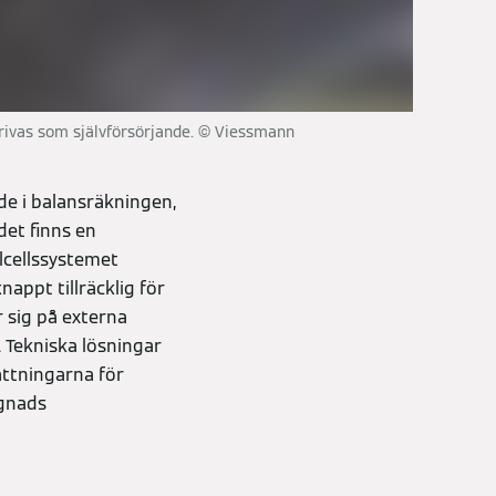
krivas som självförsörjande. © Viessmann
e i balansräkningen,
det finns en
lcellssystemet
appt tillräcklig för
 sig på externa
. Tekniska lösningar
ättningarna för
ggnads