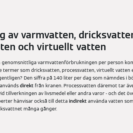
g av varmvatten, dricksvatte
ten och virtuellt vatten
n genomsnittliga varmvattenförbrukningen per person k
e termer som dricksvatten, processvatten, virtuellt vatten e
entligen? Den siffra på 140 liter per dag som nämndes i b
 används
direkt
från kranen. Processvatten däremot tar äve
 tillverkningen av livsmedel eller andra varor - och det öv
erter hänvisar också till detta
indirekt
använda vatten som 
cksvattnet många gånger.