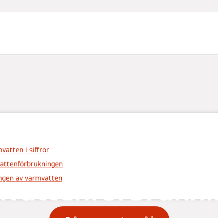
odukt
Minska
vatten i siffror
attenförbrukningen
vattenförbrukn
ngen av varmvatten