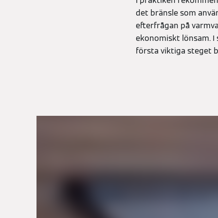
I praktiken rekommend
det bränsle som använd
efterfrågan på varmvat
ekonomiskt lönsam. I s
första viktiga steget bö