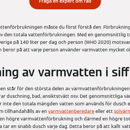
Fråga en expert om råd
attenförbrukningen måste du först förstå den. Förbruknin
v den totala vattenförbrukningen. Med en genomsnittlig t
verige på 140 liter per dag och person (WHO 2020) motsvara
nn beror på att varje person använder varmvatten mycket ol
ing av varmvatten i siff
en står för den största delen av varmvattenförbrukningen 
rar duschning, bad, ansiktstvätt osv. Det genomsnittliga vä
inte den totala mängden vatten som används för dusch el
 tillhandahålls av en
varmvattenberedare
eller ett
solvär
 en högre varmvattenförbrukning och därmed en högre tot
tar en snabb dusch varje dag. Detta beror på att kallt vatte