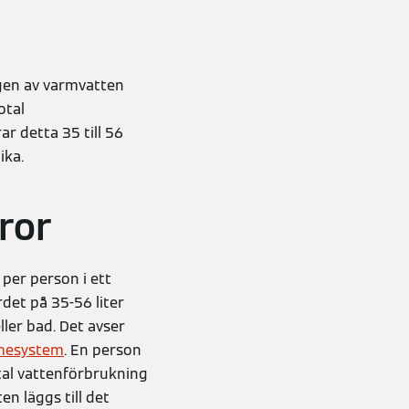
gen av varmvatten
otal
r detta 35 till 56
ika.
ror
per person i ett
rdet på 35-56 liter
ler bad. Det avser
mesystem
. En person
al vattenförbrukning
n läggs till det