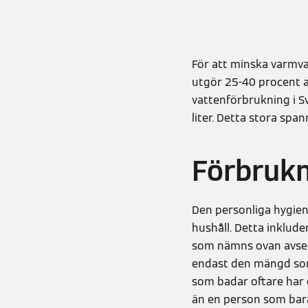
För att minska varmv
utgör 25-40 procent a
vattenförbrukning i S
liter. Detta stora spa
Förbrukn
Den personliga hygien
hushåll. Detta inklude
som nämns ovan avser 
endast den mängd som
som badar oftare har
än en person som bara 