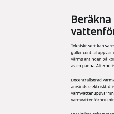
Beräkna 
vattenfö
Tekniskt sett kan varm
gäller central uppvär
värms antingen på ko
av en panna. Alternet
Decentraliserad varm
används elektriskt dri
varmvattenuppvärmnin
varmvattenförbrukni