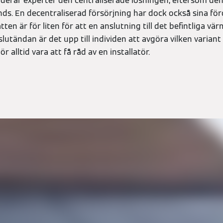
erar experter den centraliserade lösningen, eftersom den ä
s. En decentraliserad försörjning har dock också sina förde
ten är för liten för att en anslutning till det befintliga v
lutändan är det upp till individen att avgöra vilken variant
r alltid vara att få råd av en installatör.