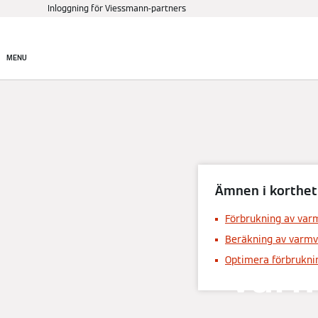
Inloggning för Viessmann-partners
Produkter
Hitta rätt pr
MENU
Ämnen i korthet
Förbrukning av varm
Beräkning av varmv
varm
Optimera förbrukni