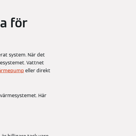
a för
erat system. När det
mesystemet. Vattnet
ärmepump
eller direkt
 värmesystemet. Här