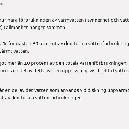
et.
r hur nära förbrukningen av varmvatten i synnerhet och va
en) i allmänhet hänger samman:
står för nästan 30 procent av den totala vattenförbruknin
pvärmt vatten.
got mer än 10 procent av den totala vattenförbrukningen. Ti
ärms en del av detta vatten upp - vanligtvis direkt i tvätt
 är en del av det vatten som används vid diskning uppvärmt
ent av den totala vattenförbrukningen.