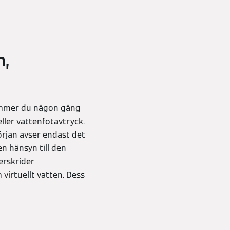
n,
ommer du någon gång
ller vattenfotavtryck.
örjan avser endast det
n hänsyn till den
erskrider
virtuellt vatten. Dess