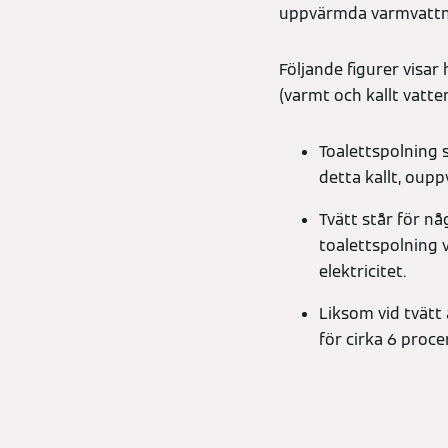
uppvärmda varmvattn
Följande figurer visa
(varmt och kallt vatt
Toalettspolning 
detta kallt, oup
Tvätt står för nå
toalettspolning v
elektricitet.
Liksom vid tvätt
för cirka 6 proc