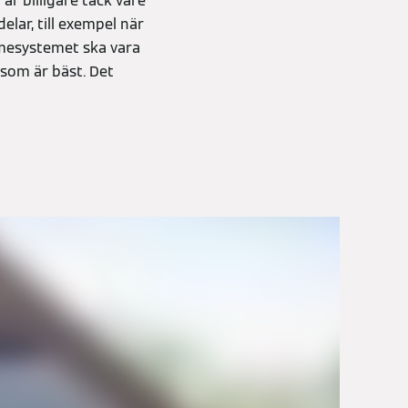
r billigare tack vare
lar, till exempel när
ärmesystemet ska vara
 som är bäst. Det