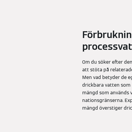
Förbruknin
processvat
Om du söker efter de
att stöta på relaterad
Men vad betyder de eg
drickbara vatten som
mängd som används vid
nationsgränserna. Exp
mängd överstiger dri