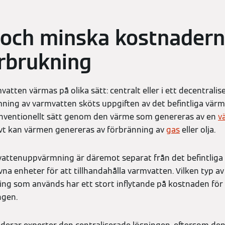
och minska kostnadern
rbrukning
vatten värmas på olika sätt: centralt eller i ett decentralis
mning av varmvatten sköts uppgiften av det befintliga vär
nventionellt sätt genom den värme som genereras av en
v
ivt kan värmen genereras av förbränning av
gas
eller olja.
vattenuppvärmning är däremot separat från det befintliga
vna enheter för att tillhandahålla varmvatten. Vilken typ av
g som används har ett stort inflytande på kostnaden för
ngen.