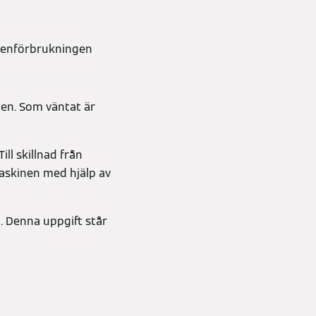
ttenförbrukningen
gen. Som väntat är
ll skillnad från
maskinen med hjälp av
. Denna uppgift står