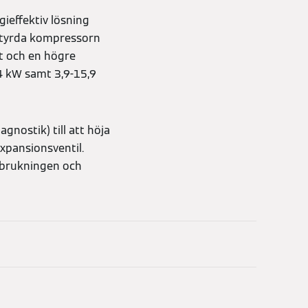
ieffektiv lösning
rstyrda kompressorn
st och en högre
,4 kW samt 3,9-15,9
nostik) till att höja
expansionsventil.
rbrukningen och