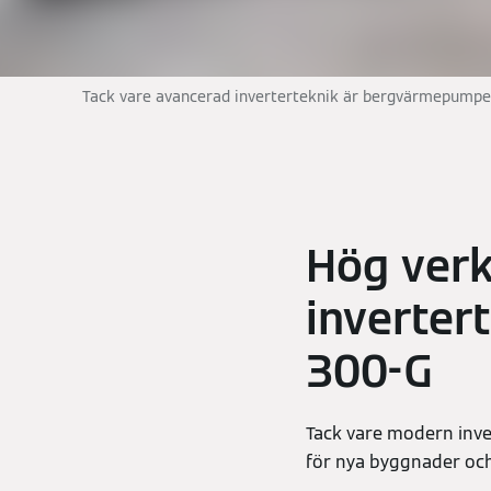
Tack vare avancerad inverterteknik är bergvärmepumpen
Hög ver
inverter
300-G
Tack vare modern inve
för nya byggnader och