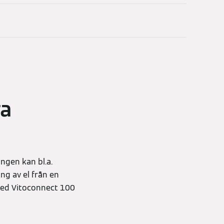
ra
ngen kan bl.a.
ng av el från en
med Vitoconnect 100