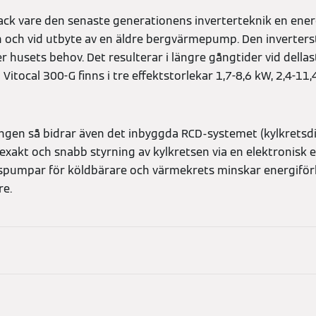
tack vare den senaste generationens inverterteknik en energ
on och vid utbyte av en äldre bergvärmepump. Den inverte
r husets behov. Det resulterar i längre gångtider vid della
Vitocal 300-G finns i tre effektstorlekar 1,7-8,6 kW, 2,4-11
ngen så bidrar även det inbyggda RCD-systemet (kylkretsdiag
exakt och snabb styrning av kylkretsen via en elektronisk 
nspumpar för köldbärare och värmekrets minskar energifö
re.