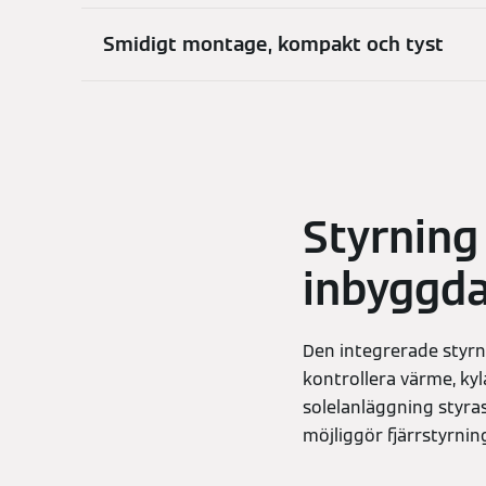
Smidigt montage, kompakt och tyst
Styrning
inbyggda
Den integrerade styrni
kontrollera värme, ky
solelanläggning styra
möjliggör fjärrstyrni