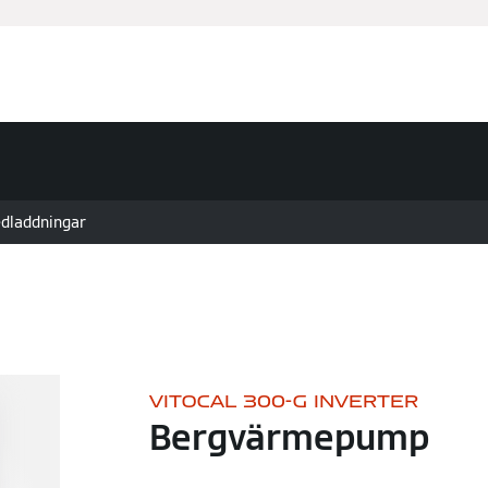
odukt
dladdningar
VITOCAL 300-G INVERTER
Bergvärmepump